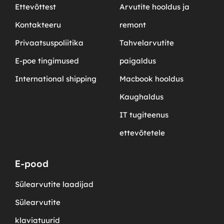
Ettevõttest
Arvutite hooldus ja
Kontakteeru
remont
Privaatsuspoliitika
Tahvelarvutite
E-poe tingimused
paigaldus
International shipping
Macbook hooldus
Kaughaldus
IT tugiteenus
ettevõtetele
E-pood
Sülearvutite laadijad
Sülearvutite
klaviatuurid