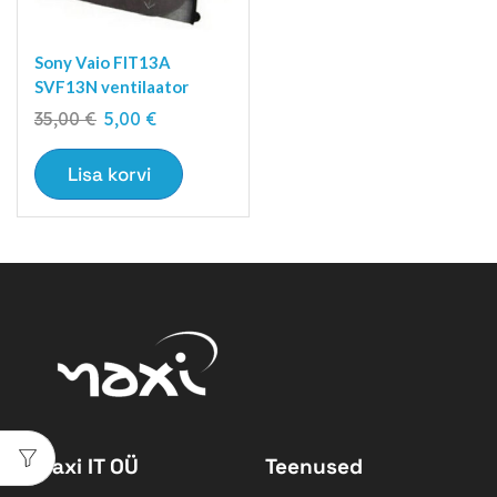
Sony Vaio FIT13A
SVF13N ventilaator
35,00
€
5,00
€
Lisa korvi
Maxi IT OÜ
Teenused